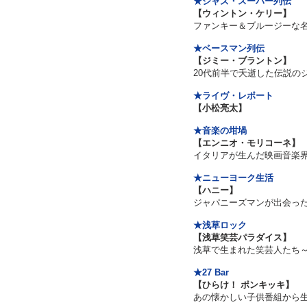
★ジャズ・スーパー列伝
【ウィントン・ケリー】
ファンキー＆ブルージーな
★ベースマン列伝
【ジミー・ブラントン】
20代前半で夭逝した伝説の
★ライヴ・レポート
【小松亮太】
★音楽の坩堝
【エンニオ・モリコーネ】
イタリアが生んだ映画音楽
★ニューヨーク生活
【ハニー】
ジャパニーズマンが出会っ
★浅草ロック
【浅草笑芸パラダイス】
浅草で生まれた笑芸人たち
★27 Bar
【ひらけ！ ポンキッキ】
あの懐かしい子供番組から