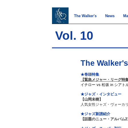
The Walker's
News
Ma
Vol. 10
The Walker's
★巻頭特集
【
緊急メジャー・リーグ特
イチロー vs 松坂 in シアト
★ジャズ・インタビュー
【山岡未樹】
人気女性ジャズ・ヴォーカ
★ジャズ新譜紹介
【話題のニュー・アルバム2