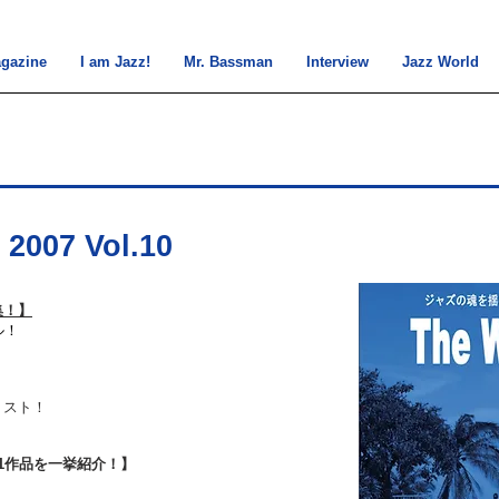
gazine
I am Jazz!
Mr. Bassman
Interview
Jazz World
 2007 Vol.10
集！
】
ル！
リスト！
1作品を一挙紹介！】