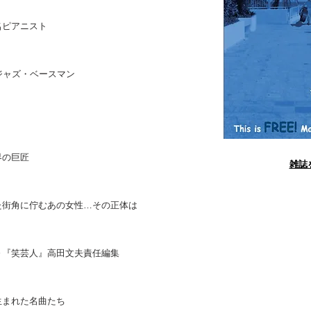
名ピアニスト
ジャズ・ベースマン
界の巨匠
​雑
た街角に佇むあの女性…その正体は
～『笑芸人』高田文夫責任編集
生まれた名曲たち