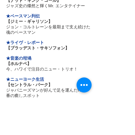
【ナット・キング・コール】
ジャズ史の燦然と輝くMr. エンタテイナー
★ベースマン列伝
【ジミー・ギャリソン】
ジョン・コルトレーンを最期まで支え続けた
魂のベースマン
★ライヴ・レポート
【ブラッデスト・サキソフォン】
★音楽の坩堝
【ホルナペ】
今、ハワイで注目のニュー・トリオ！
★ニューヨーク生活
【セントラル・パーク】
ジャパニーズマンが好んで足を運んだNY一
番の癒しスポット
★浅草ロック
【ビートたけし】
漫才コンビ“ツービート”で人気を博した浅草
が生んだ世界のキタノ
★27 Bar