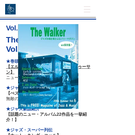
Vol. 6
The Walker's 2006
Vol.6
★巻頭インタビュー
【エルヴィス・コステロ＆アラン・トゥーサ
ン】
ニューオリンズよ蘇れ！
★ジャズ・インタビュー
【ぺズ】
無敵のINST JAZZ BAND！
★ジャズ新譜紹介
【話題のニュー・アルバム22作品を一挙紹
介！】
★ジャズ・スーパー列伝