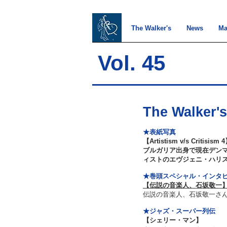
The Walker's
News
Ma
Vol. 45
The Walker's
★表紙写真
【Artistism v/s Critisis
ブルガリア出身で現在デン
ィストのエヴジェニ・ハリ
★巻頭スペシャル・インタ
【伝説の音楽人、石坂敬一
伝説の音楽人、石坂敬一さ
★ジャズ・スーパー列伝
【シェリー・マン】