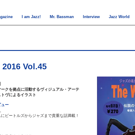
gazine
I am Jazz!
Mr. Bassman
Interview
Jazz World
 2016 Vol.45
m 4】
マークを拠点に活動するヴィジュアル・アーテ
ストヴによるイラスト
ビュー
】
んにビートルズからジャズまで貴重な話満載！