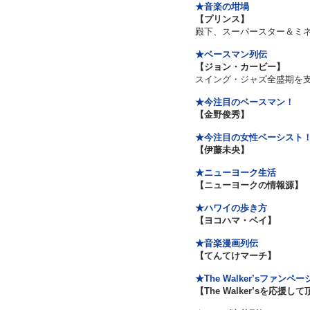
★音楽の坩堝
【プリンス】
殿下、スーパースター＆ミ
★ベースマン列伝
【ジョン・カービー】
スイング・ジャズ全盛期を
★今注目のベースマン！
【金野俊秀】
★今注目の女性ベーシスト
【伊藤未央】
★ニューヨーク生活
【ニューヨークの情報源】
★ハワイの歩き方
【ヨコハマ・ベイ】
★音楽漫画列伝
【てんてけマーチ】
★The Walker’sファンペー
【The Walker’sを応