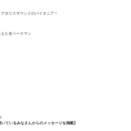
ネアポリスサウンドのパイオニア！
支えた名ベースマン
！
ジ
援して頂いているみなさんからのメッセージを掲載】