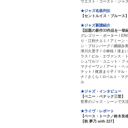
ウエスト・コースト・ジャ
★ジャズ名曲列伝
【セントルイス・ブルース
★ジャズ新譜紹介
【話題の新作33作品を一挙
グレゴリー・ポーター / ERiSA
り・江利チエミ / アミーン・サ
ン・ブロンバーグ / 纐纈歩美
津川久里子 / 小林桂 / 渚まいこ
ラス / ビル・エヴァンス・トリオ
シュワルツ・ユニット・フィ
マクイーワン / アート・ペッ
テット / 梶原まり子 / マル
ナ / さくら / ロベルト・マ
ル
★ジャズ・インタビュー
【ベニー・ベナック三世
世界のジャズ・シーンで大
★ライヴ・レポート
【ベース・トーク／鈴木良
【秋 夢乃 with 227】