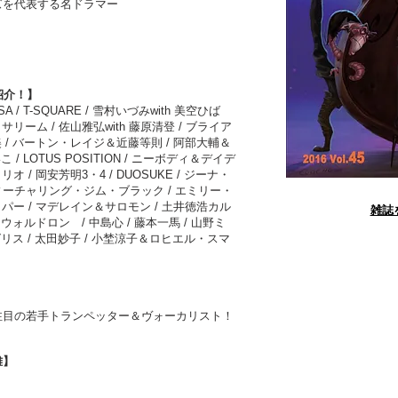
ズを代表する名ドラマー
】
紹介！】
 / T-SQUARE / 雪村いづみwith 美空ひば
リーム / 佐山雅弘with 藤原清登 / ブライア
 / バートン・レイジ＆近藤等則 / 阿部大輔＆
 / LOTUS POSITION / ニーボディ＆デイデ
 / 岡安芳明3・4 / DUOSUKE / ジーナ・
ーチャリング・ジム・ブラック / エミリー・
パー / マデレイン＆サロモン / 土井徳浩カル
​雑
・ウォルドロン / 中島心 / 藤本一馬 / 山野ミ
グリス / 太田妙子 / 小埜涼子＆ロヒエル・スマ
】
注目の若手トランペッター＆ヴォーカリスト！
雄】