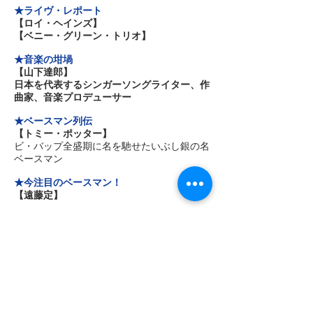
★ライヴ・レポート
【ロイ・ヘインズ】
【ベニー・グリーン・トリオ】
★音楽の坩堝
【山下達郎】
日本を代表するシンガーソングライター、作
曲家、音楽プロデューサー
★ベースマン列伝
【トミー・ポッター】
ビ・バップ全盛期に名を馳せたいぶし銀の名
ベースマン
★今注目のベースマン！
【遠藤定】
★今注目の女性ベーシスト！
【若林美佐】
★ニューヨーク生活
【初めてのニューヨーク（後編）】
★ハワイの歩き方
【ハワイ大学】