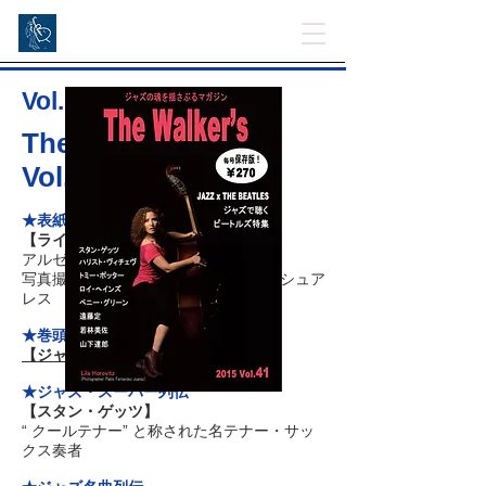
Vol. 41
The Walker's 2015
Vol.41
★表紙写真
【ライラ・ホロヴィッ】
アルゼンチン出身の女性ベーシスト
写真撮影：パブロ・フェルナンデス・シュア
レス
★巻頭特集
【ジャズで聴くビートルズ特集】
★ジャズ・スーパー列伝
【スタン・ゲッツ】
“ クールテナー” と称された名テナー・サッ
クス奏者