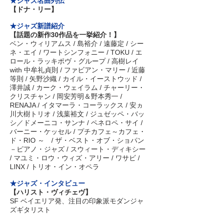
★ジャズ名曲列伝
【ドナ・リー】
★ジャズ新譜紹介
【話題の新作30作品を一挙紹介！】
ベン・ウィリアムス / 島裕介 / 遠藤定 / シー
ネ・エイ / ワートシンフォニー / TOKU / エ
ロール・ラッキポヴ・グループ / 高樹レイ
with 中牟礼貞則 / ファビアン・マリー / 近藤
等則 / 矢野沙織 / カイル・イーストウッド /
澤井誠 / カーク・ウェイラム / チャーリー・
クリスチャン / 岡安芳明＆野本秀一 /
RENAJA / イタマーラ・コーラックス / 安ヵ
川大樹トリオ / 浅葉裕文 / ジュゼッペ・バッ
シ／ドメーニコ・サンナ / ペネロペ・サイ /
バーニー・ケッセル / プチカフェ～カフェ・
ド・RIO ～ / ザ・ベスト・オブ・ショパン
－ピアノ・ジャズ / スウィート・ディキシー
/ マユミ・ロウ・ウィズ・アリー / ワサビ /
LINX / トリオ・イン・オペラ
★ジャズ・インタビュー
【ハリスト・ヴィチェヴ】
SF ベイエリア発、注目の印象派モダンジャ
ズギタリスト