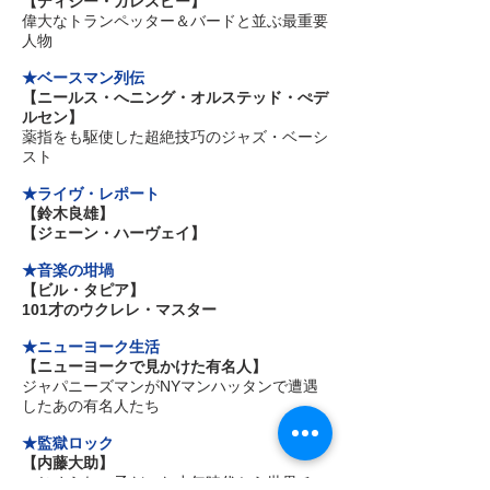
【ディジー・ガレスピー】
偉大なトランペッター＆バードと並ぶ最重要
人物
★ベースマン列伝
【ニールス・へニング・オルステッド・ぺデ
ルセン】
薬指をも駆使した超絶技巧のジャズ・ベーシ
スト
★ライヴ・レポート
【鈴木良雄】
【ジェーン・ハーヴェイ】
★音楽の坩堝
【ビル・タピア】
101才のウクレレ・マスター
★ニューヨーク生活
【ニューヨークで見かけた有名人】
ジャパニーズマンがNYマンハッタンで遭遇
したあの有名人たち
★監獄ロック
【内藤大助】
いじめられっ子だった少年時代から世界チャ