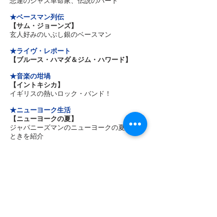
悲運のジャズ革命家、伝説のバード
★ベースマン列伝
【サム・ジョーンズ】
玄人好みのいぶし銀のベースマン
★ライヴ・レポート
【ブルース・ハマダ＆ジム・ハワード】
★音楽の坩堝
【イントキシカ】
イギリスの熱いロック・バンド！
★ニューヨーク生活
【ニューヨークの夏】
ジャパニーズマンのニューヨークの夏のひと
ときを紹介
★浅草ロック
【渥美清】
『男はつらいよ』の“寅さん”でお馴染みの名
優
★27 Bar
【ジャズとベースマン】
"The Walker's" 発行人＆編集人のジャズとベ