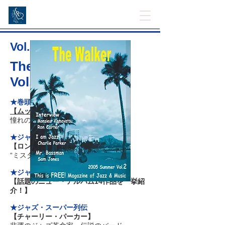
Vol. 2
The Walker's 2005
Vol.2
★巻頭特集
【ムッシュかまやつ】
憧れのムッシュに聞いたジャズ＆音楽
★ジャズ・インタビュー
【ロン・カーター】
“ミスター・ベース”
★ジャズ新譜紹介
【話題のニュー・アルバム14作品を一挙紹
介！】
★ジャズ・スーパー列伝
【チャーリー・パーカー】