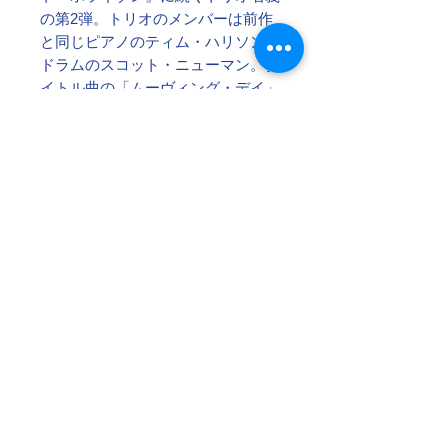
の第2弾。トリオのメンバーは前作
と同じピアノのティム・ハリソンと
ドラムのスコット・ニューマン。タ
イトル曲の「ムーヴィング・デイ」
は過去15回程の引っ越しを経験し
ているマーク自身の複雑で悲しくも
ある実体験をもとに書き上げた曲。
7曲のマークのオリジナル楽曲のク
オリティ、トリオの三位一体の掛け
合い、スリル感とスイング感も素晴
らしい。今作ではオリジナルだけで
なく、2曲のカヴァー「枯葉」と
「チュニジアの夜」も披露され、カ
ヴァーもこのトリオならではの仕上
がり。ジャケット写真もインパクト
あり。大人のジャズ・トリオ。
【The Walkerʼs 2018 Vol.52より】
【曲目】