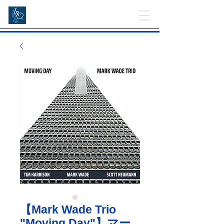
【Mark Wade Trio
"Moving Day"】マー