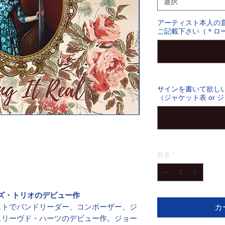
選択
アーティスト本人の
ご記載下さい（＊ロー
サインを書いて欲し
（ジャケット表 or 
数量
*
ズ・トリオのデビュー作
トでバンドリーダー、コンポーザー、ジ
カ
スリーヴド・ハーツのデビュー作。ジョー