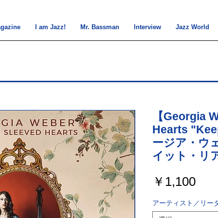
gazine
I am Jazz!
Mr. Bassman
Interview
Jazz World
【Georgia W
Hearts "Ke
ージア・ウ
イット・リ
価
￥1,100
格
アーティスト／リーダ