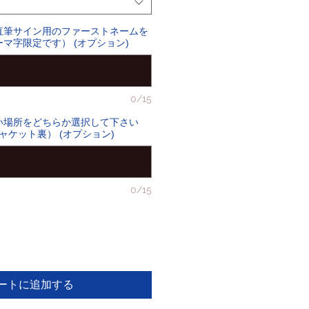
直筆サイン用のファーストネームを
マ字限定です） (オプション)
0/15
い場所をどちらか選択して下さい
ジャケット裏） (オプション)
0/15
ートに追加する