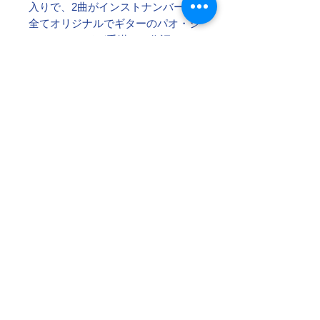
入りで、2曲がインストナンバー。
全てオリジナルでギターのパオ・ジ
ェデ ィヨッドが手掛け、作詞はス
ノウ・ミンクが手掛けているが、彼
らの楽曲はブラジル音楽やフォ ー
ク、ジャズ、ポップスの要素も感じ
ながらオリジナリティに溢れ、3人
の演奏テクニックも素 晴らしい。
お気に入りは日本人好みのスノウ・
ミンクの個性的な歌声が印象深い
「A Girl」「Farfalla」「Yi」。タイ
の新生ジャズ・レーベル“Phat Cat
Records”とも契約した注目のトリ
オ で、今後の活躍に期待&注目！
【The Walkerʼs 2019 Vol.58より】
【曲目】
1. รงุ่ อรณุ ท)ี อบต. ชา้ งเผอื
【メンバー】