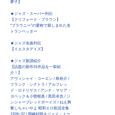
夢子】
★ジャズ・スーパー列伝
【クリフォード・ブラウン】
“ブラウニー”の愛称で親しまれた名
トランペッター
★ジャズ名曲列伝
【イエスタデイズ】
★ジャズ新譜紹介
【話題の新作31作品を一挙紹
介！】
アヴィシャイ・コーエン / 島裕介 /
フランク・シナトラ / アルフレッ
ド・ロドリゲス / アンナ・マリア・
ヨペック＆小曽根真 / 黒田卓也 / ジ
ンジャーブレッドボーイズ / ねえ興
奮しちゃいやよ 昭和エロ歌謡全集
1928~32 / 岡崎好朗＆ジェイ・トー