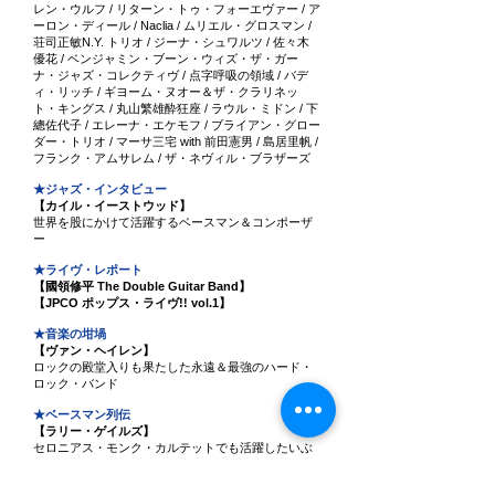
レン・ウルフ / リターン・トゥ・フォーエヴァー / ア
ーロン・ディール / Naclia / ムリエル・グロスマン /
荘司正敏N.Y. トリオ / ジーナ・シュワルツ / 佐々木
優花 / ベンジャミン・ブーン・ウィズ・ザ・ガー
ナ・ジャズ・コレクティヴ / 点字呼吸の領域 / バデ
ィ・リッチ / ギヨーム・ヌオー＆ザ・クラリネッ
ト・キングス / 丸山繁雄酔狂座 / ラウル・ミドン / 下
總佐代子 / エレーナ・エケモフ / ブライアン・グロー
ダー・トリオ / マーサ三宅 with 前田憲男 / 島居里帆 /
フランク・アムサレム / ザ・ネヴィル・ブラザーズ
★ジャズ・インタビュー
【カイル・イーストウッド】
世界を股にかけて活躍するベースマン＆コンポーザ
ー
★ライヴ・レポート
【國領修平 The Double Guitar Band】
【JPCO ポップス・ライヴ!! vol.1】
★音楽の坩堝
【ヴァン・ヘイレン】
ロックの殿堂入りも果たした永遠＆最強のハード・
ロック・バンド
★ベースマン列伝
【ラリー・ゲイルズ】
セロニアス・モンク・カルテットでも活躍したいぶ
し銀のベースマン