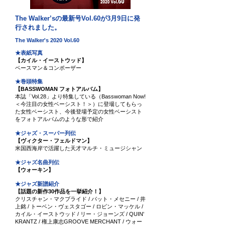
The Walker’sの最新号Vol.60が3月9日に
発
行されました。
The Walker's 2020 Vol.60
★表紙写真
【カイル・イーストウッド】
ベースマン＆コンポーザー
★巻頭特集
【BASSWOMAN フォトアルバム】
本誌「Vol.28」より特集している（Basswoman Now!
＜今注目の女性ベーシスト！＞）に登場してもらっ
た女性ベーシスト、今後登場予定の女性ベーシスト
をフォトアルバムのような形で紹介
★ジャズ・スーパー列伝
【ヴィクター・フェルドマン】
米国西海岸で活躍した天才マルチ・ミュージシャン
★ジャズ名曲列伝
【ウォーキン】
★ジャズ新譜紹介
【話題の新作30作品を一挙紹介！】
クリスチャン・マクブライド / パット・メセニー / 井
上銘 / トーベン・ヴェスタゴー / ロビン・マッケル /
カイル・イーストウッド / リー・ジョーンズ / QUIN'
KRANTZ / 権上康志GROOVE MERCHANT / ウォー