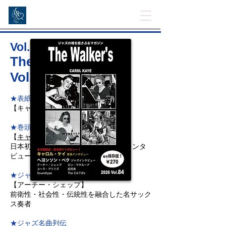
Vol. 84
The Walker's 2026
Vol.84
★表紙写真
【キャロル・ケイ】
★巻頭インタビュー
【
キャロル・ケイ
】
日本初！ 伝説の女性ベーシスト本人インタ
ビュー実現
★ジャズ・スーパー列伝
【アーチー・シェップ】
前衛性・社会性・伝統性を融合した名サック
ス奏者
★ジャズ名曲列伝