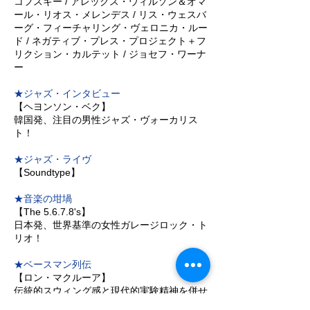
コフスキー / アレックス・ウィルソン＆オマ
ール・リオス・メレンデス / リス・ウェスバ
ーグ・フィーチャリング・ヴェロニカ・ルー
ド / ネガティブ・プレス・プロジェクト＋フ
リクション・カルテット / ジョセフ・ワーナ
ー
★ジャズ・インタビュー
【ヘヨンソン・ベク】
韓国発、注目の男性ジャズ・ヴォーカリス
ト！
★ジャズ・ライヴ
【Soundtype】
★音楽の坩堝
【The 5.6.7.8's】
日本発、世界基準の女性ガレージロック・ト
リオ！
★ベースマン列伝
【ロン・マクルーア】
伝統的スウィング感と現代的実験精神を併せ
持つ重鎮ベーシスト