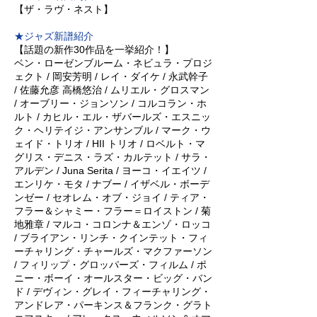
【ザ・ラヴ・ネスト】
★ジャズ新譜紹介
【話題の新作30作品を一挙紹介！】
ベン・ローゼンブルーム・ネビュラ・プロジ
ェクト / 岡安芳明 / レイ・ダイケ / 永武幹子
/ 佐藤允彦 高橋悠治 / ムリエル・グロスマン
/ オーブリー・ジョンソン / コルコラン・ホ
ルト / カヒル・エル・ザバールズ・エスニッ
ク・ヘリテイジ・アンサンブル / マーク・ウ
ェイド・トリオ / HII トリオ / ロベルト・マ
グリス・デニス・ラズ・カルテット / サラ・
アルデン / Juna Serita / ヨーコ・イエイツ /
エンリケ・モタ / ナブー / イザベル・ボーデ
ンゼー / セオレム・オブ・ジョイ / ティア・
フラー＆シャミー・フラー＝ロイストン / 菊
地雅章 / マルコ・コロンナ＆エンゾ・ロッコ
/ ブライアン・リンチ・クインテット・フィ
ーチャリング・チャールズ・マクファーソン
/ フィリップ・グロッパーズ・フィルム / ポ
ニー・ボーイ・オールスター・ビッグ・バン
ド / デヴィン・グレイ・フィーチャリング・
アンドレア・パーキンス＆フランク・グラト