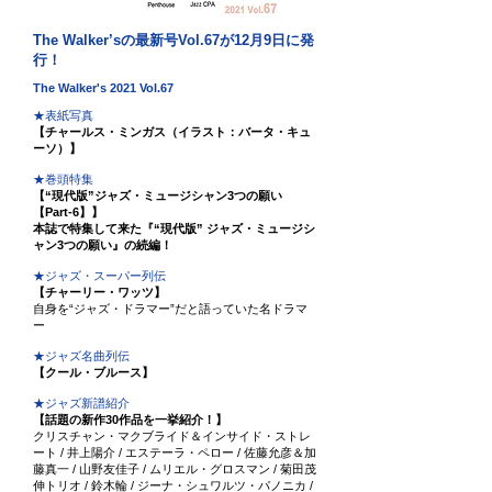
The Walker’sの最新号Vol.67が12月9日に
発
行！
The Walker's 2021 Vol.67
★表紙写真
【チャールス・ミンガス（イラスト：バータ・キュ
ーソ）】
★巻頭特集
【“現代版”ジャズ・ミュージシャン3つの願い
【Part-6】】
本誌で特集して来た『“現代版” ジャズ・ミュージシ
ャン3つの願い』の続編！
★ジャズ・スーパー列伝
【チャーリー・ワッツ】
自身を“ジャズ・ドラマー”だと語っていた名ドラマ
ー
★ジャズ名曲列伝
【クール・ブルース】
★ジャズ新譜紹介
【話題の新作30作品を一挙紹介！】
クリスチャン・マクブライド＆インサイド・ストレ
ート / 井上陽介 / エステーラ・ペロー / 佐藤允彦＆加
藤真一 / 山野友佳子 / ムリエル・グロスマン / 菊田茂
伸トリオ / 鈴木輪 / ジーナ・シュワルツ・パノニカ /