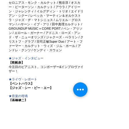
セロニアス・モンク・カルテット / 熊谷淳 / オスカ
ー・ピーターソン・カルテット / アウラ / アイリー
ン・ジャレンティ / イルグディン・トリオ / エイドリ
アン・シクー / レベッカ・マーティン＆オルケスト
ラ・ジャズ・ヂ・マトシニョス / ムリエル・グロス
マン / ハサーン・イブ・アリ / 田中真理カルテット /
GROUNDUP MUSIC × CORE PORT / ベン・アリソ
ン / エロール・ガーナー / アドニス・ローズ・アン
ド・ザ・ニューオリンズ / ジャクーズ・ぺラリン / ク
リストフ・グラブ / 荘司正敏Super Duo / アート・フ
ァーマー・カルテット・ウィズ・ジム・ホール / ア
ンドレ・クンツ / ケンディ・スウェン
★ジャズ・インタビュー
【乾帆奈】
今注目のピアニスト、コンポーザー&インプロヴァイ
ザー！
★ライヴ・レポート
【ペントハウス】
【ジャズ・シー・ピー・エー】
★音楽の坩堝
【高橋健二】
“ブルー・コメッツ”のメンバーとして活躍した名ベ
ースマン！
★ベースマン列伝
【アルバート・スティンソン】
僅か24歳でこの世を去った天才肌＆いぶし銀のベー